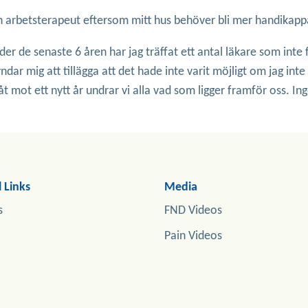
 arbetsterapeut eftersom mitt hus behöver bli mer handikapp
r de senaste 6 åren har jag träffat ett antal läkare som inte fö
yndar mig att tillägga att det hade inte varit möjligt om jag i
måt mot ett nytt år undrar vi alla vad som ligger framför oss. In
 Links
Media
s
FND Videos
Pain Videos