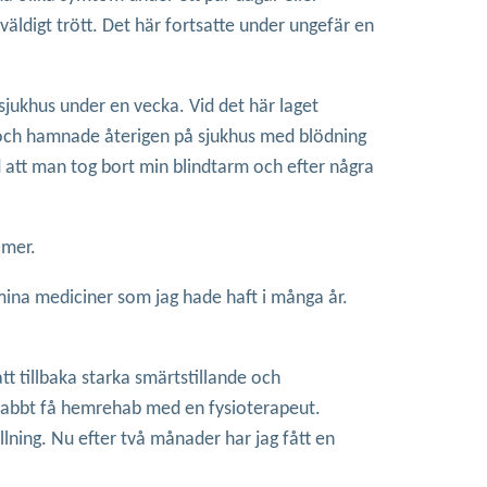
äldigt trött. Det här fortsatte under ungefär en
 sjukhus under en vecka. Vid det här laget
g och hamnade återigen på sjukhus med blödning
d att man tog bort min blindtarm och efter några
 mer.
 mina mediciner som jag hade haft i många år.
t tillbaka starka smärtstillande och
 snabbt få hemrehab med en fysioterapeut.
llning. Nu efter två månader har jag fått en