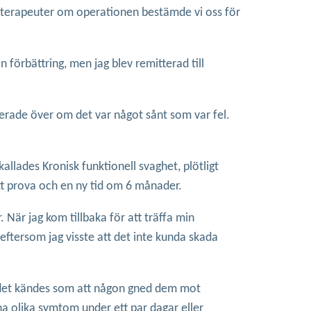
sioterapeuter om operationen bestämde vi oss för
n förbättring, men jag blev remitterad till
erade över om det var något sånt som var fel.
allades Kronisk funktionell svaghet, plötligt
att prova och en ny tid om 6 månader.
är jag kom tillbaka för att träffa min
 eftersom jag visste att det inte kunda skada
, det kändes som att någon gned dem mot
ha olika symtom under ett par dagar eller