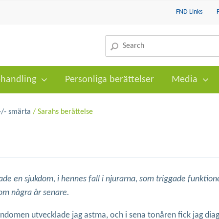
FND Links
handling
Personliga berättelser
Media
+/- smärta
/ Sarahs berättelse
hade en sjukdom, i hennes fall i njurarna, som triggade funkti
om några år senare.
domen utvecklade jag astma, och i sena tonåren fick jag diagn