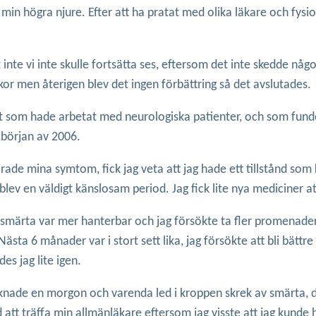
rt min högra njure. Efter att ha pratat med olika läkare och fy
inte vi inte skulle fortsätta ses, eftersom det inte skedde någo
or men återigen blev det ingen förbättring så det avslutades.
st som hade arbetat med neurologiska patienter, och som fund
i början av 2006.
rade mina symtom, fick jag veta att jag hade ett tillstånd som k
 blev en väldigt känslosam period. Jag fick lite nya mediciner 
ärta var mer hanterbar och jag försökte ta fler promenader. N
sta 6 månader var i stort sett lika, jag försökte att bli bättre
s jag lite igen.
 vaknade en morgon och varenda led i kroppen skrek av smärta
tt träffa min allmänläkare eftersom jag visste att jag kunde 