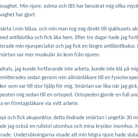
ll svaghet. Min njure, astma och IBS har besvärat mig olika myc
vaghet har gjort.
ta i min blåsa, och min man tog mig direkt till sjukhusets a
r med antibiotika och fick åka hem. Efter tre dagar hade jag fo
terade min njurspecialist och jag fick en längre antibiotikakur
 smärtan var mer muskulär än kom från njuren.
ts, jag kunde fortfarande inte arbeta, kunde inte klä på mig, 
emitterades sedan genom min allmänläkare till en fysioterapeut,
ckor som var till stor hjälp för mig. Smärtan var lika när jag gi
rapeuten mig sedan till en ortoped. Ortopeden gjorde en full 
a en företagsläkare via mitt arbete.
pi och fick akupunktur, detta lindrade smärtan i ungefär 30 mi
de jag också en rullstol utomhus och mina kryckor inomhus. Me
rade. Undersökningarna visade att min högra njure hade slutat 