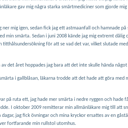
mänläkare gav mig några starka smärtmediciner som gjorde mig v
log ner mig igen, sedan fick jag ett astmaanfall och hamnade på
 med min smärta. Sedan i juni 2008 kände jag mig extremt dåli
titthålsundersökning för att se vad det var, vilket slutade me
 av det året hoppades jag bara att det inte skulle hända något
 smärta i gallblåsan, läkarna trodde att det hade att göra med
r på ruta ett, jag hade mer smärta i nedre ryggen och hade fåt
edde. I oktober 2009 remitterar min allmänläkare mig till att
dagar, jag fick övningar och mina kryckor ersattes av en gåstä
ver fortfarande min rullstol utomhus.