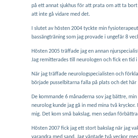
på ett annat sjukhus för att prata om att ta bo
att inte gå vidare med det.
I slutet av hösten 2004 tyckte min fysioterapeut 
bassängträning som jag provade i ungefär 8 veck
Hösten 2005 träffade jag en annan njurspeciali
Jag remitterades till neurologen och fick en tid 
När jag träffade neurologspecialisten och förkla
började pusselbitarna falla på plats och det här
De kommande 6 månaderna sov jag bättre, min sm
neurolog kunde jag gå in med mina två kryckor. Nä
mig. Det kom små bakslag, men sedan förbättrade
Hösten 2007 fick jag ett stort bakslag när jag
varandra med sand. Jag väntade två veckor med a