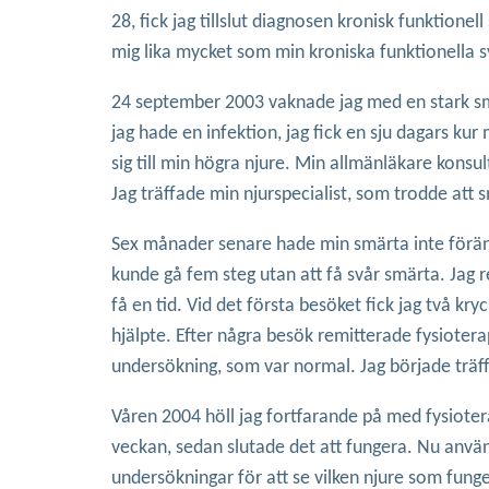
28, fick jag tillslut diagnosen kronisk funktione
mig lika mycket som min kroniska funktionella s
24 september 2003 vaknade jag med en stark smär
jag hade en infektion, jag fick en sju dagars ku
sig till min högra njure. Min allmänläkare konsul
Jag träffade min njurspecialist, som trodde att
Sex månader senare hade min smärta inte förändra
kunde gå fem steg utan att få svår smärta. Jag r
få en tid. Vid det första besöket fick jag två kry
hjälpte. Efter några besök remitterade fysiote
undersökning, som var normal. Jag började träff
Våren 2004 höll jag fortfarande på med fysiotera
veckan, sedan slutade det att fungera. Nu använ
undersökningar för att se vilken njure som funge