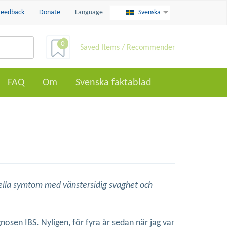
Feedback
Donate
Language
Svenska
0
Saved Items / Recommender
FAQ
Om
Svenska faktablad
onella symtom med vänstersidig svaghet och
osen IBS. Nyligen, för fyra år sedan när jag var