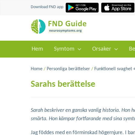
Download FND app
Hem
Symtom
Orsaker
Be
Home
/
Personliga berättelser
/
Funktionell svaghet 
Sarahs berättelse
Sarah beskriver en ganska vanlig historia. Hon 
smärta. Hon kämpar fortfarande med sina symt
Jag föddes med en förminskad högernjure. I barn