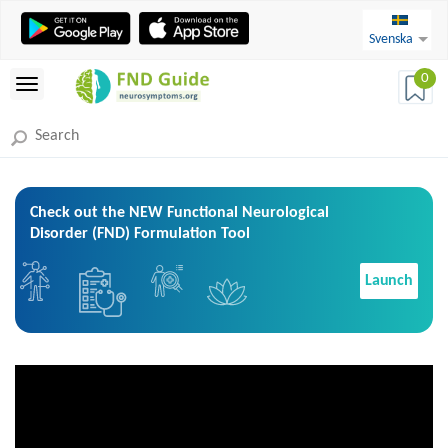
Svenska
0
Check out the NEW Functional Neurological
Disorder (FND) Formulation Tool
Launch