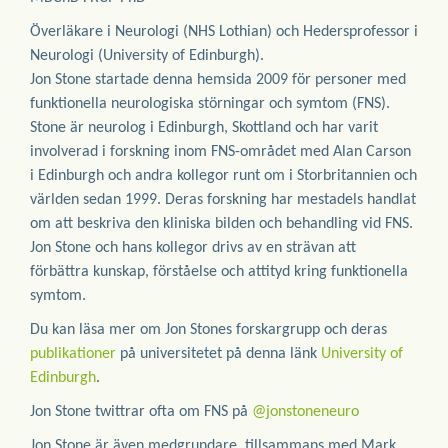
Överläkare i Neurologi (NHS Lothian) och Hedersprofessor i
Neurologi (University of Edinburgh).
Jon Stone startade denna hemsida 2009 för personer med
funktionella neurologiska störningar och symtom (FNS).
Stone är neurolog i Edinburgh, Skottland och har varit
involverad i forskning inom FNS-området med Alan Carson
i Edinburgh och andra kollegor runt om i Storbritannien och
världen sedan 1999. Deras forskning har mestadels handlat
om att beskriva den kliniska bilden och behandling vid FNS.
Jon Stone och hans kollegor drivs av en strävan att
förbättra kunskap, förståelse och attityd kring funktionella
symtom.
Du kan läsa mer om Jon Stones forskargrupp och deras
publikationer
på universitetet på denna länk
University of
Edinburgh
.
Jon Stone twittrar ofta om FNS på
@jonstoneneuro
Jon Stone är även medgrundare, tillsammans med Mark