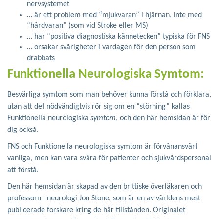
nervsystemet
… är ett problem med “mjukvaran” i hjärnan, inte med
“hårdvaran” (som vid Stroke eller MS)
… har “positiva diagnostiska kännetecken” typiska för FNS
… orsakar svårigheter i vardagen för den person som
drabbats
Funktionella Neurologiska Symtom:
Besvärliga symtom som man behöver kunna förstå och förklara,
utan att det nödvändigtvis rör sig om en “störning” kallas
Funktionella neurologiska
symtom
, och den här hemsidan är för
dig också.
FNS och Funktionella neurologiska symtom är förvånansvärt
vanliga, men kan vara svåra för patienter och sjukvårdspersonal
att förstå.
Den här hemsidan är skapad av den brittiske överläkaren och
professorn i neurologi Jon Stone, som är en av världens mest
publicerade forskare kring de här tillstånden. Originalet