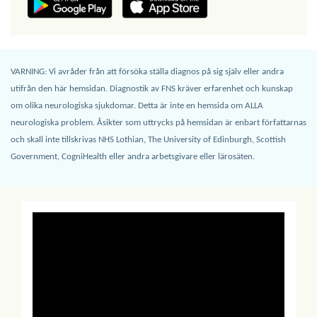
VARNING: Vi avråder från att försöka ställa diagnos på sig själv eller andra
utifrån den här hemsidan. Diagnostik av FNS kräver erfarenhet och kunskap
om olika neurologiska sjukdomar. Detta är inte en hemsida om ALLA
neurologiska problem. Åsikter som uttrycks på hemsidan är enbart författarnas
och skall inte tillskrivas NHS Lothian, The University of Edinburgh, Scottish
Government, CogniHealth eller andra arbetsgivare eller lärosäten.
Previous
Next