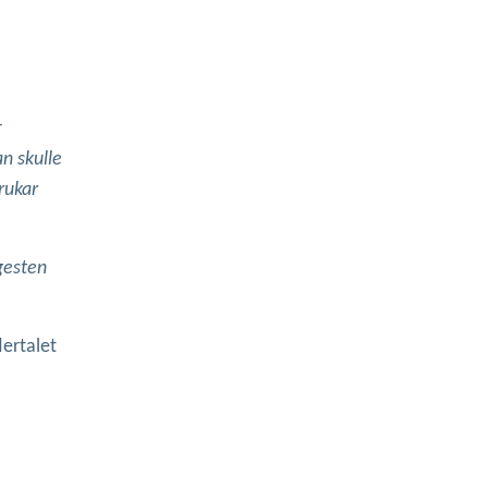
r
n skulle
brukar
ngesten
lertalet