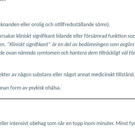
knanden eller orolig och otillfredsställande sömn).
akar kliniskt signifikant lidande eller försämrad funktion soci
en.
“Kliniskt signifikant” är en del av bedömningen som avgörs
e ovan nämnda symtomen och hantera dem tillräckligt väl för
fekter av någon substans eller något annat medicinskt tillstånd.
nnan form av psykisk ohälsa.
 eller intensivt obehag som når en topp inom minuter. Minst fy