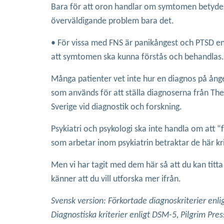
Bara för att oron handlar om symtomen betyder d
överväldigande problem bara det.
• För vissa med FNS är panikångest och PTSD en
att symtomen ska kunna förstås och behandlas. 
Många patienter vet inte hur en diagnos på ånge
som används för att ställa diagnoserna från The
Sverige vid diagnostik och forskning.
Psykiatri och psykologi ska inte handla om att “
som arbetar inom psykiatrin betraktar de här k
Men vi har tagit med dem här så att du kan tit
känner att du vill utforska mer ifrån.
Svensk version: Förkortade diagnoskriterier enl
Diagnostiska kriterier enligt DSM-5, Pilgrim Pr