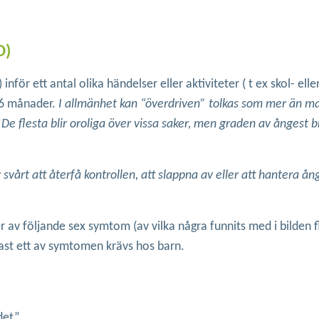
D)
för ett antal olika händelser eller aktiviteter ( t ex skol- elle
 6 månader.
I allmänhet kan “överdriven” tolkas som mer än ma
. De flesta blir oroliga över vissa saker, men graden av ångest 
vårt att återfå kontrollen, att slappna av eller att hantera å
r av följande sex symtom (av vilka några funnits med i bilden f
st ett av symtomen krävs hos barn.
det”