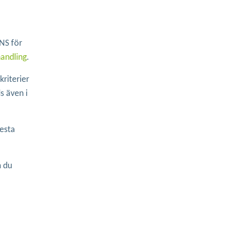
NS för
handling
.
kriterier
s även i
lesta
m du