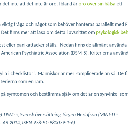
et inte att det inte är oro. Ibland är
oro över sin hälsa
ett
 viktig fråga och något som behöver hanteras parallellt med F
Det finns mer att läsa om detta i avsnittet om
psykologisk be
st eller panikattacker ställs. Nedan finns de allmänt använda 
 American Psychiatric Association (DSM-5). Kriterierna använd
fylla i checklistor”. Människor är mer komplicerade än så. De f
riterierna som en ram.
ta på symtomen och bestämma själv om det är en synvinkel so
igt DSM-5, Svensk översättning Jörgen Herlofson (MINI-D 5
ess AB 2014, ISBN 978-91-980079-1-6)