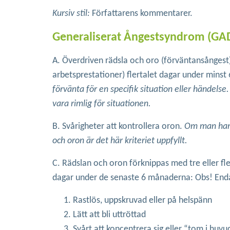
Kursiv stil:
Författarens kommentarer.
Generaliserat Ångestsyndrom (GA
A. Överdriven rädsla och oro (förväntansångest) in
arbetsprestationer) flertalet dagar under minst
förvänta för en specifik situation eller händelse
vara rimlig för situationen.
B. Svårigheter att kontrollera oron.
Om man har s
och oron är det här kriteriet uppfyllt.
C. Rädslan och oron förknippas med tre eller fle
dagar under de senaste 6 månaderna: Obs! Enda
Rastlös, uppskruvad eller på helspänn
Lätt att bli uttröttad
Svårt att koncentrera sig eller “tom i huvu