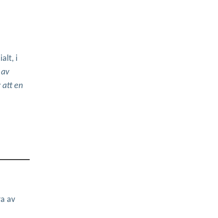
alt, i
 av
 att en
ra av