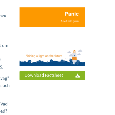
r och
gt om
l
t
S.
Download Factsheet
esvag”
m, och
. Vad
pad?