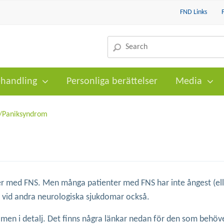
FND Links
handling
Personliga berättelser
Media
/Paniksyndrom
ter med FNS. Men många patienter med FNS har inte ångest (el
gt vid andra neurologiska sjukdomar också.
en i detalj. Det finns några länkar nedan för den som behöve