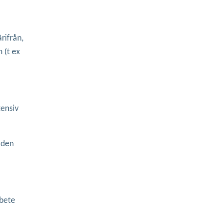
rifrån,
 (t ex
tensiv
m den
rbete