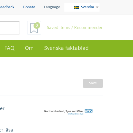
Feedback
Donate
Language
Svenska
0
Saved Items / Recommender
FAQ
Om
Svenska faktablad
Save
ler
r läsa