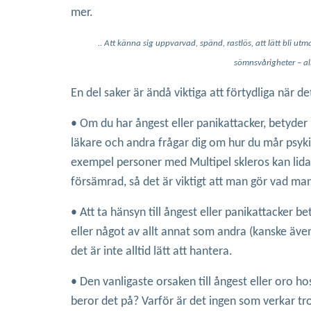
mer.
.. Att känna sig uppvarvad, spänd, rastlös, att lätt bli utm
sömnsvårigheter – all
En del saker är ändå viktiga att förtydliga när de
• Om du har ångest eller panikattacker, betyder
läkare och andra frågar dig om hur du mår psykisk
exempel personer med Multipel skleros kan lida 
försämrad, så det är viktigt att man gör vad man
• Att ta hänsyn till ångest eller panikattacker be
eller något av allt annat som andra (kanske äve
det är inte alltid lätt att hantera.
• Den vanligaste orsaken till ångest eller oro 
beror det på? Varför är det ingen som verkar tr