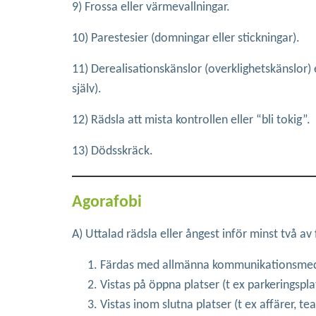
9) Frossa eller värmevallningar.
10) Parestesier (domningar eller stickningar).
11) Derealisationskänslor (overklighetskänslor) 
själv).
12) Rädsla att mista kontrollen eller “bli tokig”.
13) Dödsskräck.
Agorafobi
A) Uttalad rädsla eller ångest inför minst två av
Färdas med allmänna kommunikationsmedel (t
Vistas på öppna platser (t ex parkeringspl
Vistas inom slutna platser (t ex affärer, tea