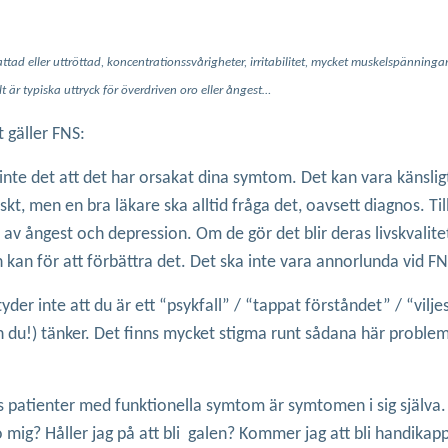
attad eller uttröttad, koncentrationssvårigheter, irritabilitet, mycket muskelspänninga
t är typiska uttryck för överdriven oro eller ångest…
t gäller FNS:
 inte det att det har orsakat dina symtom. Det kan vara känsli
t, men en bra läkare ska alltid fråga det, oavsett diagnos. Til
av ångest och depression. Om de gör det blir deras livskvalite
 kan för att förbättra det. Det ska inte vara annorlunda vid FN
tyder inte att du är ett “psykfall” / “tappat förståndet” / “vilj
n du!) tänker. Det finns mycket stigma runt sådana här proble
hos patienter med funktionella symtom är symtomen i sig själva
o mig? Håller jag på att bli galen? Kommer jag att bli handikap