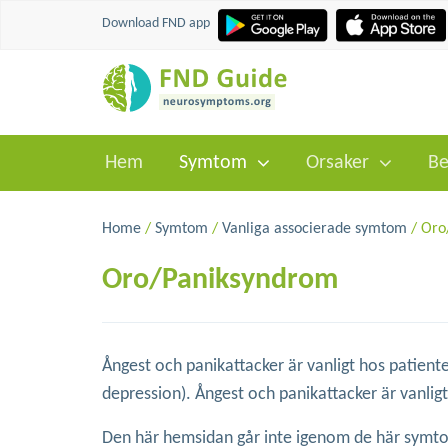
Download FND app
Hem
Symtom
Orsaker
Be
Home
/
Symtom
/
Vanliga associerade symtom
/ Oro
Oro/Paniksyndrom
Ångest och panikattacker är vanligt hos patien
depression). Ångest och panikattacker är vanli
Den här hemsidan går inte igenom de här symtom