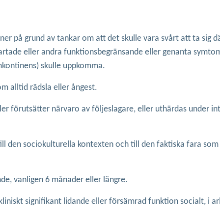
ner på grund av tankar om att det skulle vara svårt att ta sig dä
panikartade eller andra funktionsbegränsande eller genanta symtom
r inkontinens) skulle uppkomma.
m alltid rädsla eller ångest.
er förutsätter närvaro av följeslagare, eller uthärdas under in
till den sociokulturella kontexten och till den faktiska fara so
nde, vanligen 6 månader eller längre.
iniskt signifikant lidande eller försämrad funktion socialt, i a