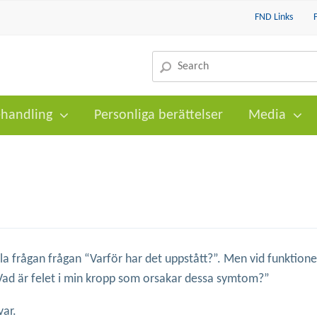
FND Links
handling
Personliga berättelser
Media
lla frågan frågan “Varför har det uppstått?”. Men vid funktione
Vad är felet i min kropp som orsakar dessa symtom?”
var.