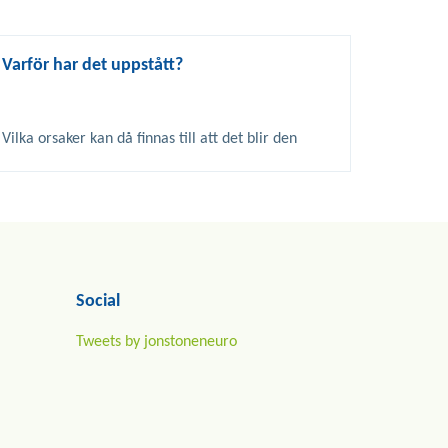
Varför har det uppstått?
Vilka orsaker kan då finnas till att det blir den 
förändring i nervsystemets funktion som 
beskrivits på 
förra sidan?
Social
Tweets by jonstoneneuro