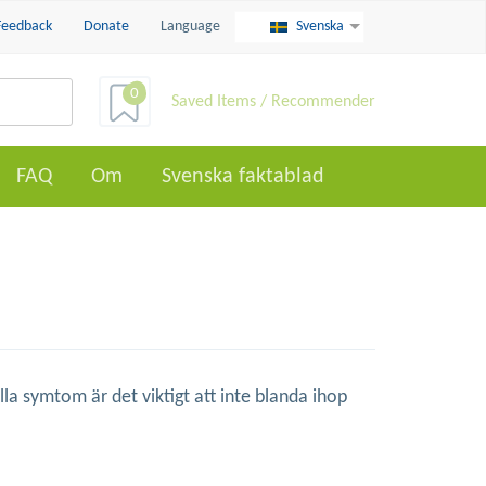
Feedback
Donate
Language
Svenska
0
Saved Items / Recommender
FAQ
Om
Svenska faktablad
lla symtom är det viktigt att inte blanda ihop