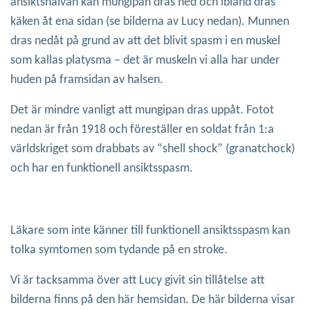
ansiktshalvan kan mungipan dras ned och ibland dras
käken åt ena sidan (se bilderna av Lucy nedan). Munnen
dras nedåt på grund av att det blivit spasm i en muskel
som kallas platysma – det är muskeln vi alla har under
huden på framsidan av halsen.
Det är mindre vanligt att mungipan dras uppåt. Fotot
nedan är från 1918 och föreställer en soldat från 1:a
världskriget som drabbats av “shell shock” (granatchock)
och har en funktionell ansiktsspasm.
Läkare som inte känner till funktionell ansiktsspasm kan
tolka symtomen som tydande på en stroke.
Vi är tacksamma över att Lucy givit sin tillåtelse att
bilderna finns på den här hemsidan. De här bilderna visar