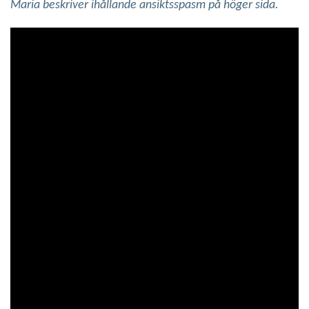
Maria beskriver ihållande ansiktsspasm på höger sida.