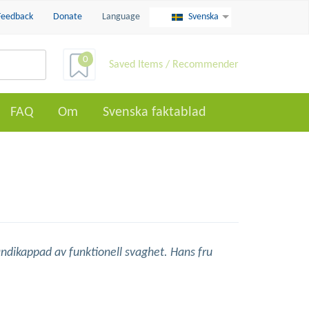
Feedback
Donate
Language
Svenska
0
Saved Items / Recommender
FAQ
Om
Svenska faktablad
andikappad av funktionell svaghet. Hans fru