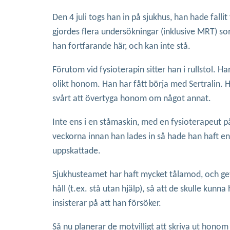
Den 4 juli togs han in på sjukhus, han hade fall
gjordes flera undersökningar (inklusive MRT) so
han fortfarande här, och kan inte stå.
Förutom vid fysioterapin sitter han i rullstol. Ha
olikt honom. Han har fått börja med Sertralin. H
svårt att övertyga honom om något annat.
Inte ens i en ståmaskin, med en fysioterapeut p
veckorna innan han lades in så hade han haft e
uppskattade.
Sjukhusteamet har haft mycket tålamod, och gett
håll (t.ex. stå utan hjälp), så att de skulle kun
insisterar på att han försöker.
Så nu planerar de motvilligt att skriva ut honom 