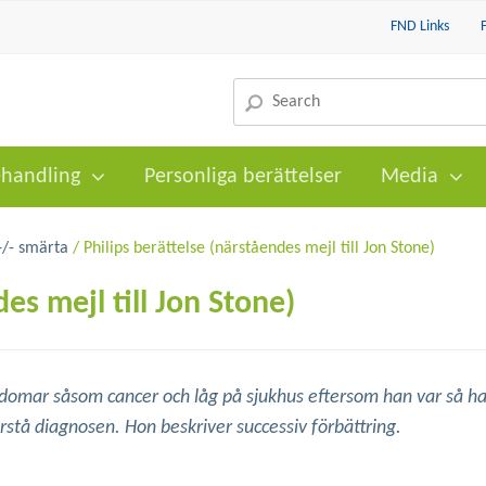
FND Links
handling
Personliga berättelser
Media
+/- smärta
/ Philips berättelse (närståendes mejl till Jon Stone)
es mejl till Jon Stone)
ukdomar såsom cancer och låg på sjukhus eftersom han var så h
örstå diagnosen. Hon beskriver successiv förbättring.