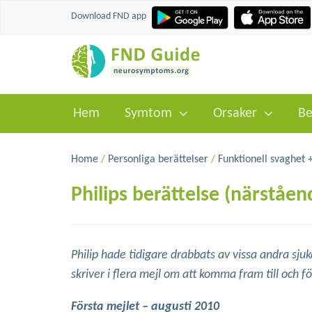
Download FND app
Hem
Symtom
Orsaker
Be
Home
/
Personliga berättelser
/
Funktionell svaghet 
Philips berättelse (närståend
Philip hade tidigare drabbats av vissa andra sj
skriver i flera mejl om att komma fram till och f
Första mejlet – augusti 2010