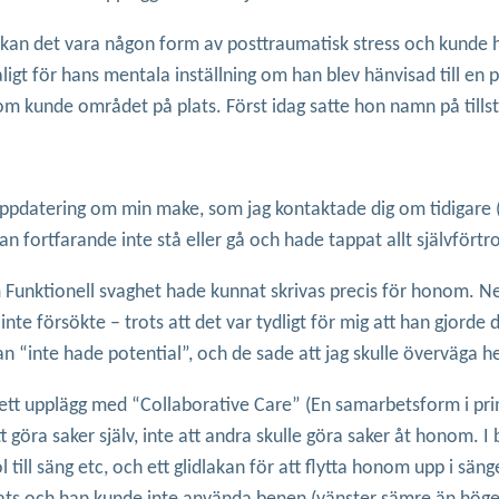
 kan det vara någon form av posttraumatisk stress och kunde ha
ligt för hans mentala inställning om han blev hänvisad till en p
om kunde området på plats. Först idag satte hon namn på tills
uppdatering om min make, som jag kontaktade dig om tidigare (s
an fortfarande inte stå eller gå och hade tappat allt självfört
 Funktionell svaghet hade kunnat skrivas precis för honom. N
 inte försökte – trots att det var tydligt för mig att han gjor
n “inte hade potential”, och de sade att jag skulle överväga he
 ett upplägg med “Collaborative Care” (En samarbetsform i pri
öra saker själv, inte att andra skulle göra saker åt honom. I 
ol till säng etc, och ett glidlakan för att flytta honom upp i sä