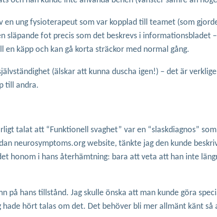
ats och han kunde inte använda benen (vänster sämre än höge
v en ung fysioterapeut som var kopplad till teamet (som gjorde
 släpande fot precis som det beskrevs i informationsbladet – 
 till en käpp och kan gå korta sträckor med normal gång.
 självständighet (älskar att kunna duscha igen!) – det är verklig
 till andra.
ärligt talat att “Funktionell svaghet” var en “slaskdiagnos” s
idan neurosymptoms.org website, tänkte jag den kunde beskriv
et honom i hans återhämtning: bara att veta att han inte läng
amn på hans tillstånd. Jag skulle önska att man kunde göra s
og hade hört talas om det. Det behöver bli mer allmänt känt så a