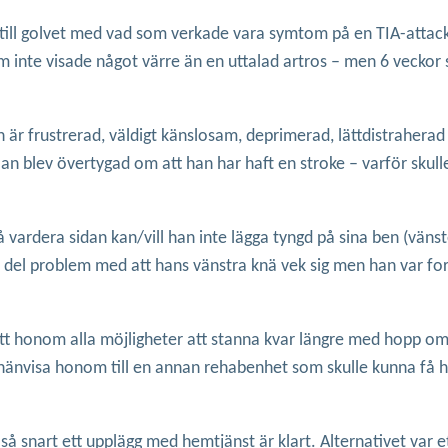
it till golvet med vad som verkade vara symtom på en TIA-attac
m inte visade något värre än en uttalad artros – men 6 veckor 
n är frustrerad, väldigt känslosam, deprimerad, lättdistraherad 
an blev övertygad om att han har haft en stroke – varför skull
å vardera sidan kan/vill han inte lägga tyngd på sina ben (vän
n del problem med att hans vänstra knä vek sig men han var fo
 honom alla möjligheter att stanna kvar längre med hopp om at
na hänvisa honom till en annan rehabenhet som skulle kunna få h
så snart ett upplägg med hemtjänst är klart. Alternativet var ett