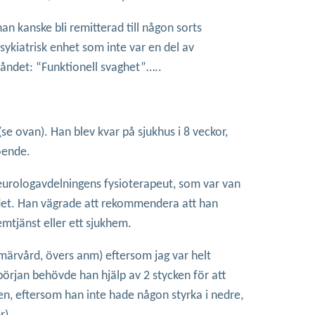
n kanske bli remitterad till någon sorts
sykiatrisk enhet som inte var en del av
tåndet: “Funktionell svaghet”…..
e ovan). Han blev kvar på sjukhus i 8 veckor,
roende.
eurologavdelningens fysioterapeut, som var van
de det. Han vägrade att rekommendera att han
mtjänst eller ett sjukhem.
märvård, övers anm) eftersom jag var helt
början behövde han hjälp av 2 stycken för att
ngen, eftersom han inte hade någon styrka i nedre,