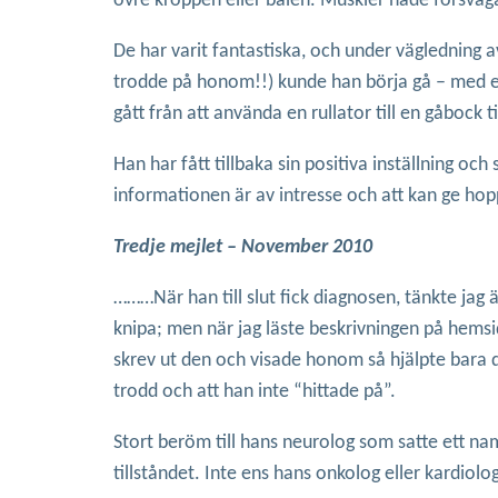
övre kroppen eller bålen. Muskler hade försvag
De har varit fantastiska, och under vägledning a
trodde på honom!!) kunde han börja gå – med en
gått från att använda en rullator till en gåbock
Han har fått tillbaka sin positiva inställning och
informationen är av intresse och att kan ge hopp
Tredje mejlet – November 2010
………När han till slut fick diagnosen, tänkte jag 
knipa; men när jag läste beskrivningen på hems
skrev ut den och visade honom så hjälpte bara d
trodd och att han inte “hittade på”.
Stort beröm till hans neurolog som satte ett n
tillståndet. Inte ens hans onkolog eller kardiol