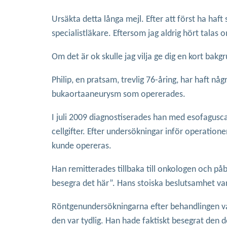
Ursäkta detta långa mejl. Efter att först ha ha
specialistläkare. Eftersom jag aldrig hört talas
Om det är ok skulle jag vilja ge dig en kort bakg
Philip, en pratsam, trevlig 76-åring, har haft n
bukaortaaneurysm som opererades.
I juli 2009 diagnostiserades han med esofagusc
cellgifter. Efter undersökningar inför operation
kunde opereras.
Han remitterades tillbaka till onkologen och påb
besegra det här”. Hans stoiska beslutsamhet var
Röntgenundersökningarna efter behandlingen var
den var tydlig. Han hade faktiskt besegrat den d