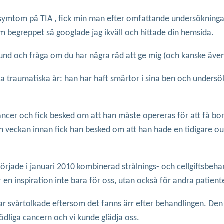
ft symtom på TIA , fick min man efter omfattande undersökning
 om begreppet så googlade jag ikväll och hittade din hemsida.
rund och fråga om du har några råd att ge mig (och kanske även t
ågra traumatiska år: han har haft smärtor i sina ben och undersö
ancer och fick besked om att han måste opereras för att få bo
en veckan innan fick han besked om att han hade en tidigare ou
örjade i januari 2010 kombinerad strålnings- och cellgiftsbehand
 en inspiration inte bara för oss, utan också för andra patien
 svårtolkade eftersom det fanns ärr efter behandlingen. Den 2
ödliga cancern och vi kunde glädja oss.