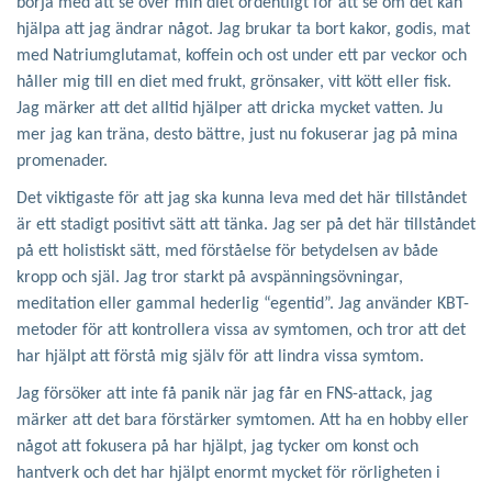
börja med att se över min diet ordentligt för att se om det kan
hjälpa att jag ändrar något. Jag brukar ta bort kakor, godis, mat
med Natriumglutamat, koffein och ost under ett par veckor och
håller mig till en diet med frukt, grönsaker, vitt kött eller fisk.
Jag märker att det alltid hjälper att dricka mycket vatten. Ju
mer jag kan träna, desto bättre, just nu fokuserar jag på mina
promenader.
Det viktigaste för att jag ska kunna leva med det här tillståndet
är ett stadigt positivt sätt att tänka. Jag ser på det här tillståndet
på ett holistiskt sätt, med förståelse för betydelsen av både
kropp och själ. Jag tror starkt på avspänningsövningar,
meditation eller gammal hederlig “egentid”. Jag använder KBT-
metoder för att kontrollera vissa av symtomen, och tror att det
har hjälpt att förstå mig själv för att lindra vissa symtom.
Jag försöker att inte få panik när jag får en FNS-attack, jag
märker att det bara förstärker symtomen. Att ha en hobby eller
något att fokusera på har hjälpt, jag tycker om konst och
hantverk och det har hjälpt enormt mycket för rörligheten i