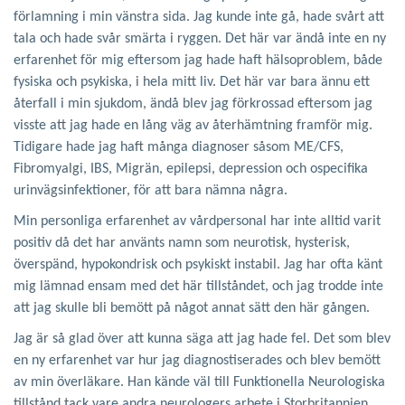
förlamning i min vänstra sida. Jag kunde inte gå, hade svårt att
tala och hade svår smärta i ryggen. Det här var ändå inte en ny
erfarenhet för mig eftersom jag hade haft hälsoproblem, både
fysiska och psykiska, i hela mitt liv. Det här var bara ännu ett
återfall i min sjukdom, ändå blev jag förkrossad eftersom jag
visste att jag hade en lång väg av återhämtning framför mig.
Tidigare hade jag haft många diagnoser såsom ME/CFS,
Fibromyalgi, IBS, Migrän, epilepsi, depression och ospecifika
urinvägsinfektioner, för att bara nämna några.
Min personliga erfarenhet av vårdpersonal har inte alltid varit
positiv då det har använts namn som neurotisk, hysterisk,
överspänd, hypokondrisk och psykiskt instabil. Jag har ofta känt
mig lämnad ensam med det här tillståndet, och jag trodde inte
att jag skulle bli bemött på något annat sätt den här gången.
Jag är så glad över att kunna säga att jag hade fel. Det som blev
en ny erfarenhet var hur jag diagnostiserades och blev bemött
av min överläkare. Han kände väl till Funktionella Neurologiska
tillstånd tack vare andra neurologers arbete i Storbritannien