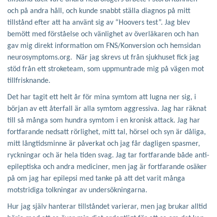
och på andra håll, och kunde snabbt ställa diagnos på mitt
tillstånd efter att ha använt sig av “Hoovers test”. Jag blev
bemött med förståelse och vänlighet av överläkaren och han
gav mig direkt information om FNS/Konversion och hemsidan
neurosymptoms.org. När jag skrevs ut från sjukhuset fick jag
stöd från ett stroketeam, som uppmuntrade mig på vägen mot
tillfrisknande.
Det har tagit ett helt år för mina symtom att lugna ner sig, i
början av ett återfall är alla symtom aggressiva. Jag har räknat
till så många som hundra symtom i en kronisk attack. Jag har
fortfarande nedsatt rörlighet, mitt tal, hörsel och syn är dåliga,
mitt långtidsminne är påverkat och jag får dagligen spasmer,
ryckningar och är hela tiden svag. Jag tar fortfarande både anti-
epileptiska och andra mediciner, men jag är fortfarande osäker
på om jag har epilepsi med tanke på att det varit många
motstridiga tolkningar av undersökningarna.
Hur jag själv hanterar tillståndet varierar, men jag brukar alltid