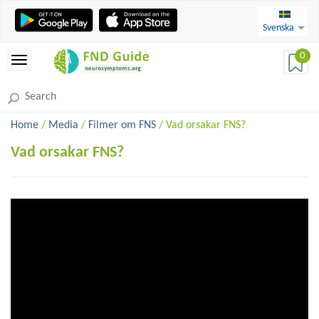
Svenska
0
Home
/
Media
/
Filmer om FNS
/ Vad orsakar FNS?
Vad orsakar FNS?