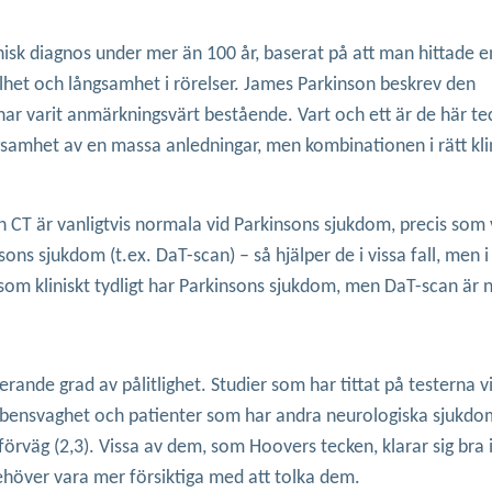
nisk diagnos under mer än 100 år, baserat på att man hittade e
stelhet och långsamhet i rörelser. James Parkinson beskrev den
r varit anmärkningsvärt bestående. Vart och ett är de här t
ngsamhet av en massa anledningar, men kombinationen i rätt kli
CT är vanligtvis normala vid Parkinsons sjukdom, precis som 
sons sjukdom (t.ex. DaT-scan) – så hjälper de i vissa fall, men 
r som kliniskt tydligt har Parkinsons sjukdom, men DaT-scan är 
ierande grad av pålitlighet. Studier som har tittat på testerna vi
ll bensvaghet och patienter som har andra neurologiska sjukdo
förväg (2,3). Vissa av dem, som Hoovers tecken, klarar sig bra 
behöver vara mer försiktiga med att tolka dem.