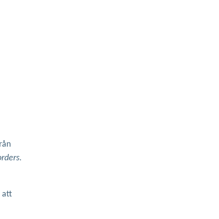
rån
orders.
 att