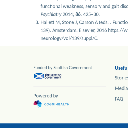
functional weakness, sensory and gait diso
Psychiatry
2014;
86
: 425–30.
Hallett M, Stone J, Carson A (eds. . Func
139). Amsterdam: Elsevier, 2016 https:/
neurology/vol/139/suppl/C.
Funded by Scottish Government
Useful
Storie
Media
Powered by
FAQ