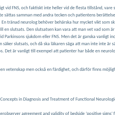
ligt vid FNS, och faktiskt inte heller vid de flesta tillstånd, vare 
åste sättas samman med andra tecken och patientens berättelse
. En tränad neurolog behöver behärska hur mycket vikt som sk
ll en slutsats. Den slutsatsen kan vara att man vet vad som är 
d Parkinsons sjukdom eller FNS. Men det är ganska vanligt i
n säker slutsats, och då ska läkaren säga att man inte inte är s
. Det är vanligt till exempel att patienter har både en neurol
en vetenskap men också en färdighet, och därför finns möjlighe
Concepts in Diagnosis and Treatment of Functional Neurologi
erobserver agreement and validity of bedside ‘positive signs’ 