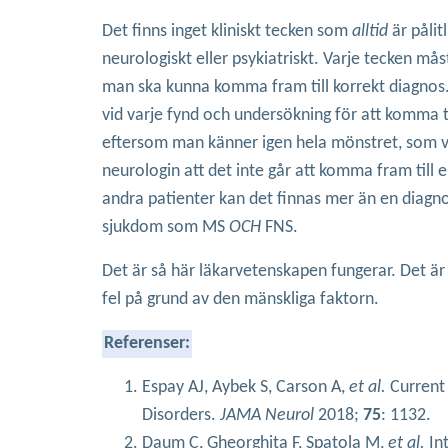
Det finns inget kliniskt tecken som
alltid
är pålit
neurologiskt eller psykiatriskt. Varje tecken m
man ska kunna komma fram till korrekt diagnos
vid varje fynd och undersökning för att komma ti
eftersom man känner igen hela mönstret, som vi
neurologin att det inte går att komma fram till e
andra patienter kan det finnas mer än en diagnos
sjukdom som MS
OCH
FNS.
Det är så här läkarvetenskapen fungerar. Det är 
fel på grund av den mänskliga faktorn.
Referenser:
Espay AJ, Aybek S, Carson A,
et al.
Current 
Disorders.
JAMA Neurol
2018;
75
: 1132.
Daum C, Gheorghita F, Spatola M,
et al.
Int