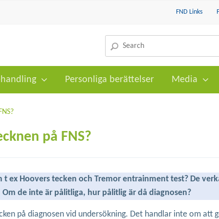
FND Links
handling
Personliga berättelser
Media
 FNS?
 tecknen på FNS?
om t ex Hoovers tecken och Tremor entrainment test? De verk
 Om de inte är pålitliga, hur pålitlig är då diagnosen?
ecken på diagnosen vid undersökning. Det handlar inte om att 