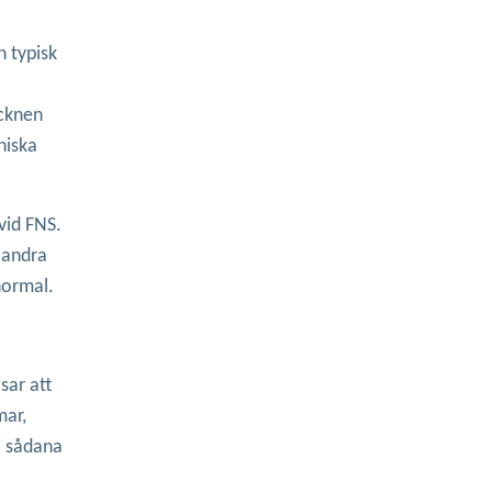
n typisk
ecknen
niska
vid FNS.
i andra
normal.
sar att
mar,
i sådana