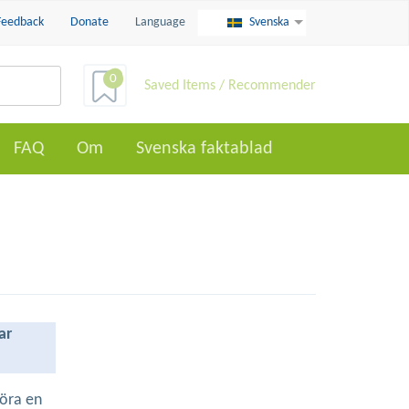
Feedback
Donate
Language
Svenska
0
Saved Items / Recommender
FAQ
Om
Svenska faktablad
ar
göra en