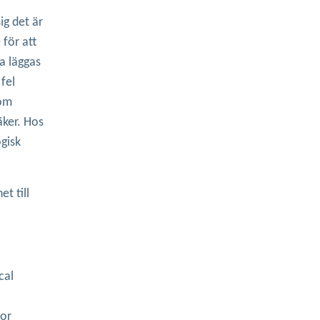
sig det är
 för att
a läggas
fel
nom
äker. Hos
ogisk
t till
cal
for