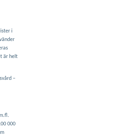
ster i
nvänder
eras
t är helt
usvård –
m.fl.
100 000
om