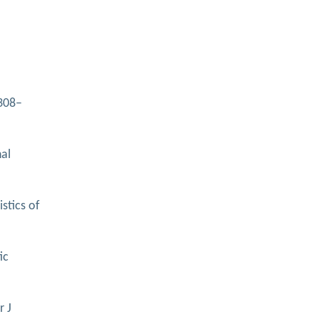
 308–
nal
stics of
ic
r J