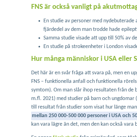
FNS är också vanligt på akutmotta
En studie av personer med nydebuterade an
fjärdedel av dem man trodde hade epileptis
Samma studie visade att upp till 50% av de
En studie på strokeenheter i London visade
Hur många människor i USA eller S
Det här är en svår fråga att svara på, men en u
FNS – funktionella anfall och funktionella rörel
symtom). Om man slår ihop resultaten från de bä
m.fl. 2021) med studier på barn och ungdomar (H
till resultat från studier som visat hur länge m
mellan 250 000-500 000 personer i USA och 50
kan vara lägre än det, men den kan också vara b