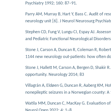
Psychiatry 1992; 160: 87–91.
Parry AM, Murray B, Hart Y, Bass C. Audit of re
neurology unit [6]. J Neurol Neurosurg Psychia
Stephen CD, Fung V, Lungu CI, Espay AJ. Asses
and Pediatric Functional Neurological Disorder
Stone J, Carson A, Duncan R, Coleman R, Robert
1144 new neurology out-patients: how often do
Stone J, Hallett M, Carson A, Bergen D, Shakir R
opportunity. Neurology 2014; 83
Villagrán A, Eldøen G, Duncan R, Aaberg KM, Ho
nonepileptic seizures in a Norwegian county: A
Watila MM, Duncan C, MacKay G. Evaluation of 
Neurol Open 2022; 4: 1–8.