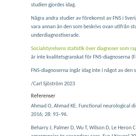
studien gjordes idag.
Några andra studier av förekomst av FNS i Sverig
vara annan än den som beskrivs ovan utifrån stud
underdiagnostiserade.
Socialstyrelsens statistik över diagnoser som r
är inte kvalitetsgranskat för FNS-diagnoserna (F
FNS-diagnoserna ingår idag inte i något av den s
/Carl Sjöström 2023
Referenser
Ahmad O, Ahmad KE. Functional neurological diso
2016; 28: 93–96.
Beharry J, Palmer D, Wu T, Wilson D, Le Heron C