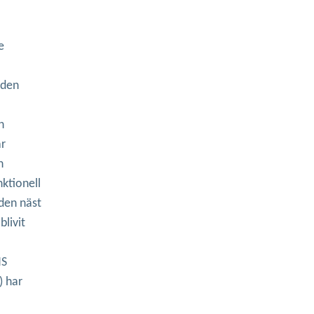
e
 den
h
ar
n
ktionell
 den näst
blivit
NS
) har