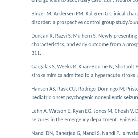
emergencies to secondary care. Eur J Neurol 2
Binzer M, Andersen PM, Kullgren G Clinical chara
disorder: a prospective control group study
Jour
Duncan R, Razvi S, Mulhern S. Newly presenting 
characteristics, and early outcome from a prospe
311.
Gargalas S, Weeks R, Khan-Bourne N, Shotbolt P,
stroke mimics admitted to a hyperacute stroke u
Hansen AS, Rask CU, Rodrigo-Domingo M, Pristed 
pediatric onset psychogenic nonepileptic seizur
Lehn A, Watson E, Ryan EG, Jones M, Cheah V, Di
seizures in the emergency department. Epileps
Nandi DN, Banerjee G, Nandi S, Nandi P. Is hyst