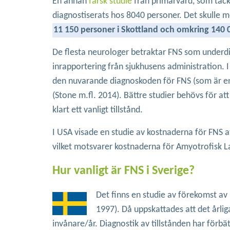
En annan
färsk studie
från primärvård, som täcke
diagnostiserats hos 8040 personer. Det skulle 
11 150 personer i Skottland och omkring 140 0
De flesta neurologer betraktar FNS som underdia
inrapportering från sjukhusens administration. I
den nuvarande diagnoskoden för FNS (som är en ps
(Stone m.fl. 2014). Bättre studier behövs för att
klart ett vanligt tillstånd.
I USA visade en studie av kostnaderna för FNS a
vilket motsvarer kostnaderna för Amyotrofisk La
Hur vanligt är FNS i Sverige?
Det finns en studie av förekomst av
1997). Då uppskattades att det årli
invånare/år. Diagnostik av tillstånden har förbä