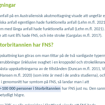
gningar
fall på en Australiensisk akutmottagning visade att ungefär 
ka anfall egentligen hade funktionella anfall (Lehn m.fl. 2021
m med långa anfall hade funktionella anfall (Lehn m.fl. 2021).
 att runt 8% hade FNS, och inte stroke (Gargalas m.fl. 2017).
torbritannien har FNS?
ppskattning kan göras om man tittar på de två vanligaste typer
serubbningar (inklusive svaghet i en kroppsdel och strokelikna
sta uppskattningarna av de tillstånden (Duncan m.fl. 2011, Vi
ansen m.fl. 2020) (som inte är med i de andra studierna), oc
an i genomsnitt har symtom på FNS, så landar man i att
-100 000 personer i Storbritannien
har FNS just nu. Den sann
etydligt högre.