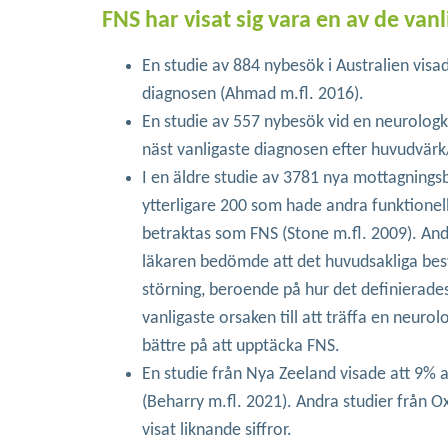
FNS har visat sig vara en av de van
En studie av 884 nybesök i Australien visa
diagnosen (Ahmad m.fl. 2016).
En studie av 557 nybesök vid en neurologkl
näst vanligaste diagnosen efter huvudvärk
I en äldre studie av 3781 nya mottagnings
ytterligare 200 som hade andra funktion
betraktas som FNS (Stone m.fl. 2009). An
läkaren bedömde att det huvudsakliga besv
störning, beroende på hur det definierades
vanligaste orsaken till att träffa en neur
bättre på att upptäcka FNS.
En studie från Nya Zeeland visade att 9% 
(Beharry m.fl. 2021). Andra studier från Ox
visat liknande siffror.