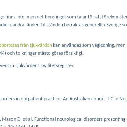
e finns inte, men det finns inget som talar för att förekomsten
ier i andra länder. Tillstånden betraktas generellt i Sverige s
apporteras från sjukvården
kan användas som vägledning, men r
44) och tolkningar måste göras försiktigt.
venska sjukvårdens kvalitetsregister.
rders in outpatient practice: An Australian cohort. J Clin Ne
, Mason D, et al. Functional neurological disorders presenting 