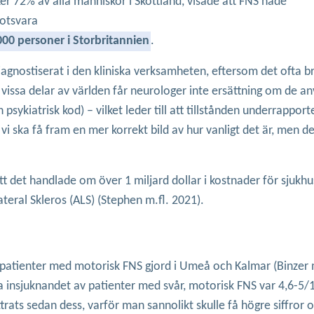
r 72% av alla människor i Skottland, visade att FNS hade
motsvara
00 personer i Storbritannien
.
gnostiserat i den kliniska verksamheten, eftersom det ofta bri
 vissa delar av världen får neurologer inte ersättning om de a
ykiatrisk kod) – vilket leder till att tillstånden underrapport
 vi ska få fram en mer korrekt bild av hur vanligt det är, men de
tt det handlade om över 1 miljard dollar i kostnader för sjukh
teral Skleros (ALS) (Stephen m.fl. 2021).
 patienter med motorisk FNS gjord i Umeå och Kalmar (Binzer 
ga insjuknandet av patienter med svår, motorisk FNS var 4,6-5/
ttrats sedan dess, varför man sannolikt skulle få högre siffror 