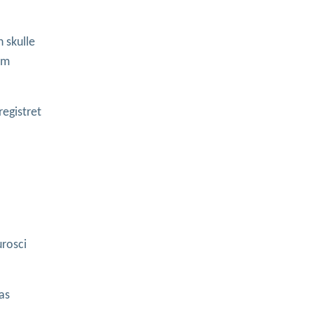
 skulle
om
egistret
urosci
as