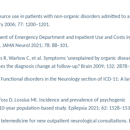
source use in patients with non-organic disorders admitted to 
try 2006; 77: 1200–1201.
sment of Emergency Department and Inpatient Use and Costs in
s. JAMA Neurol 2021; 78: 88–101.
s R, Warlow C, et al. Symptoms ‘unexplained by organic diseas
es the diagnosis change at follow-up? Brain 2009; 132: 2878–
. Functional disorders in the Neurology section of ICD-11: A l
foss D, Lossius MI. Incidence and prevalence of psychogenic
 10-year population-based study. Epilepsia 2021; 62: 1528–153
telemedicine for new outpatient neurological consultations.