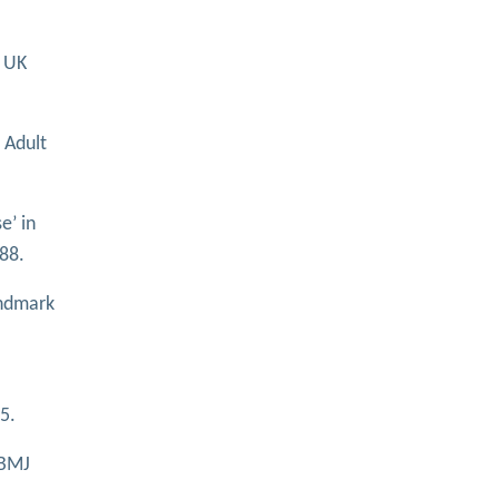
a UK
 Adult
e’ in
88.
andmark
5.
 BMJ