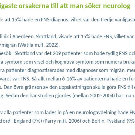
ligaste orsakerna till att man söker neurolog
de att 15% hade en FNS-diagnos, vilket var den tredje vanligast
inik i Aberdeen, Skottland, visade att 15% hade FNS, vilket var
/migrän (Watila m.fl. 2022).
besök i Skottland var det 209 patienter som hade tydlig FNS oc
ella symtom som yrsel och kognitiva symtom som numera bruk
dra patienter diagnostiserades med diagnoser som migrän, me
äret var FNS. Så allt mellan 6-16% av patienterna hade en fun
. Den övre gränsen av den uppskattningen skulle göra FNS till
olog. Sedan den här studien gjordes (mellan 2002-2004) har man 
av alla patienter som lades in på en neurologavdelning hade F
ford i England (7%) (Parry m.fl. 2006) och Berlin, Tyskland (9%