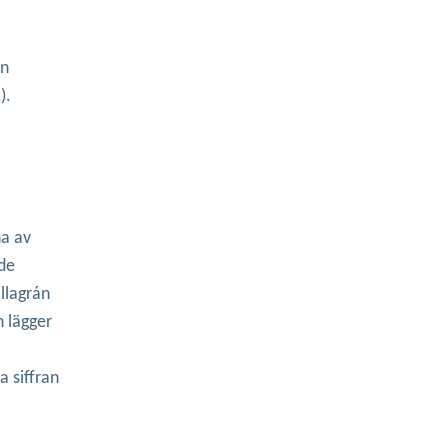
en
).
na av
nde
llagrán
h lägger
a siffran