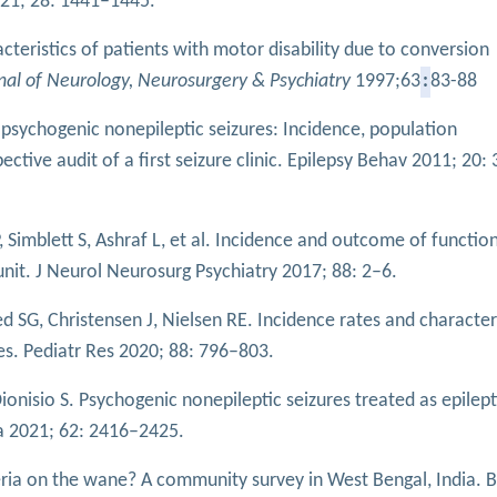
021; 28: 1441–1445.
cteristics of patients with motor disability due to conversion
nal of Neurology, Neurosurgery & Psychiatry
1997;63
:
83-88
psychogenic nonepileptic seizures: Incidence, population
ctive audit of a first seizure clinic. Epilepsy Behav 2011; 20:
 Simblett S, Ashraf L, et al. Incidence and outcome of functio
nit. J Neurol Neurosurg Psychiatry 2017; 88: 2–6.
SG, Christensen J, Nielsen RE. Incidence rates and characteri
es. Pediatr Res 2020; 88: 796–803.
onisio S. Psychogenic nonepileptic seizures treated as epilept
ia 2021; 62: 2416–2425.
eria on the wane? A community survey in West Bengal, India. B