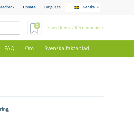
Feedback
Donate
Language
Svenska
0
Saved Items / Recommender
FAQ
Om
Svenska faktablad
ring,