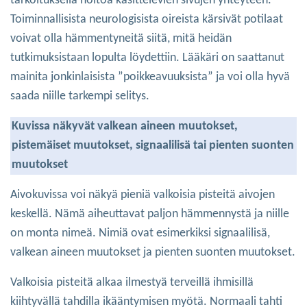
tarkoituksella hoitoa käsittelevien sivujen yhteyteen.
Toiminnallisista neurologisista oireista kärsivät potilaat
voivat olla hämmentyneitä siitä, mitä heidän
tutkimuksistaan lopulta löydettiin. Lääkäri on saattanut
mainita jonkinlaisista ”poikkeavuuksista” ja voi olla hyvä
saada niille tarkempi selitys.
Kuvissa näkyvät valkean aineen muutokset,
pistemäiset muutokset, signaalilisä tai pienten suonten
muutokset
Aivokuvissa voi näkyä pieniä valkoisia pisteitä aivojen
keskellä. Nämä aiheuttavat paljon hämmennystä ja niille
on monta nimeä. Nimiä ovat esimerkiksi signaalilisä,
valkean aineen muutokset ja pienten suonten muutokset.
Valkoisia pisteitä alkaa ilmestyä terveillä ihmisillä
kiihtyvällä tahdilla ikääntymisen myötä. Normaali tahti