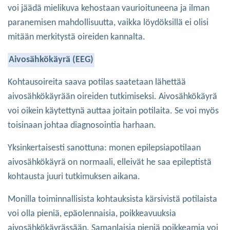
voi jäädä mielikuva kehostaan vaurioituneena ja ilman
paranemisen mahdollisuutta, vaikka löydöksillä ei olisi
mitään merkitystä oireiden kannalta.
Aivosähkökäyrä (EEG)
Kohtausoireita saava potilas saatetaan lähettää
aivosähkökäyrään oireiden tutkimiseksi. Aivosähkökäyrä
voi oikein käytettynä auttaa joitain potilaita. Se voi myös
toisinaan johtaa diagnosointia harhaan.
Yksinkertaisesti sanottuna: monen epilepsiapotilaan
aivosähkökäyrä on normaali, elleivät he saa epileptistä
kohtausta juuri tutkimuksen aikana.
Monilla toiminnallisista kohtauksista kärsivistä potilaista
voi olla pieniä, epäolennaisia, poikkeavuuksia
aivosähkökäyrässään. Samanlaisia pieniä poikkeamia voi