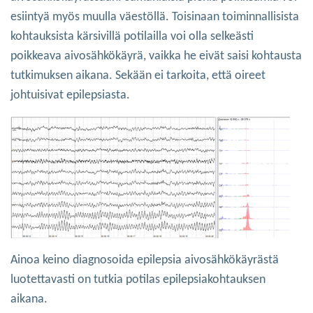
esiintyä myös muulla väestöllä. Toisinaan toiminnallisista
kohtauksista kärsivillä potilailla voi olla selkeästi
poikkeava aivosähkökäyrä, vaikka he eivät saisi kohtausta
tutkimuksen aikana. Sekään ei tarkoita, että oireet
johtuisivat epilepsiasta.
Ainoa keino diagnosoida epilepsia aivosähkökäyrästä
luotettavasti on tutkia potilas epilepsiakohtauksen
aikana.