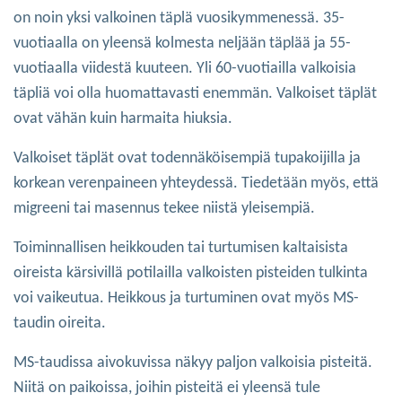
on noin yksi valkoinen täplä vuosikymmenessä. 35-
vuotiaalla on yleensä kolmesta neljään täplää ja 55-
vuotiaalla viidestä kuuteen. Yli 60-vuotiailla valkoisia
täpliä voi olla huomattavasti enemmän. Valkoiset täplät
ovat vähän kuin harmaita hiuksia.
Valkoiset täplät ovat todennäköisempiä tupakoijilla ja
korkean verenpaineen yhteydessä. Tiedetään myös, että
migreeni tai masennus tekee niistä yleisempiä.
Toiminnallisen heikkouden tai turtumisen kaltaisista
oireista kärsivillä potilailla valkoisten pisteiden tulkinta
voi vaikeutua. Heikkous ja turtuminen ovat myös MS-
taudin oireita.
MS-taudissa aivokuvissa näkyy paljon valkoisia pisteitä.
Niitä on paikoissa, joihin pisteitä ei yleensä tule