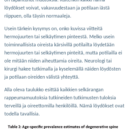
on tapahtunut muutoksia. Kuitenkin kaikki nämä
löydökset voivat, vakavuudestaan ja potilaan iästä
riippuen, olla täysin normaaleja.
Usein tärkein kysymys on, onko kuvissa viitteitä
hermojuurten tai selkäytimen pinteestä. Melko usein
toiminnallisista oireista kärsivillä potilailta löydetään
hermojuurten tai selkäytimen pinteitä, mutta potilailla ei
ole mitään niiden aiheuttamia oireita. Neurologi tai
kirurgi hakee tutkimalla ja kyselemällä näiden löydösten
ja potilaan oireiden välistä yhteyttä.
Alla oleva taulukko esittää kaikkien selkärangan
rappeumamuutoksia tutkineiden tutkimusten tuloksia
terveillä ja oireettomilla henkilöillä. Nämä löydökset ovat
todella tavallisia.