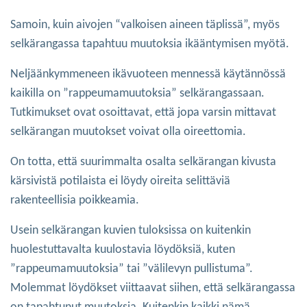
Samoin, kuin aivojen “valkoisen aineen täplissä”, myös
selkärangassa tapahtuu muutoksia ikääntymisen myötä.
Neljäänkymmeneen ikävuoteen mennessä käytännössä
kaikilla on ”rappeumamuutoksia” selkärangassaan.
Tutkimukset ovat osoittavat, että jopa varsin mittavat
selkärangan muutokset voivat olla oireettomia.
On totta, että suurimmalta osalta selkärangan kivusta
kärsivistä potilaista ei löydy oireita selittäviä
rakenteellisia poikkeamia.
Usein selkärangan kuvien tuloksissa on kuitenkin
huolestuttavalta kuulostavia löydöksiä, kuten
”rappeumamuutoksia” tai ”välilevyn pullistuma”.
Molemmat löydökset viittaavat siihen, että selkärangassa