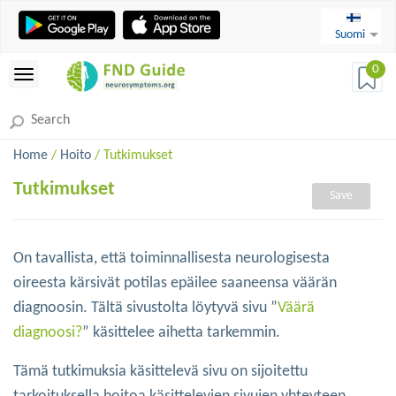
Suomi
0
Home
/
Hoito
/ Tutkimukset
Tutkimukset
Save
On tavallista, että toiminnallisesta neurologisesta
oireesta kärsivät potilas epäilee saaneensa väärän
diagnoosin. Tältä sivustolta löytyvä sivu ”
Väärä
diagnoosi?
” käsittelee aihetta tarkemmin.
Tämä tutkimuksia käsittelevä sivu on sijoitettu