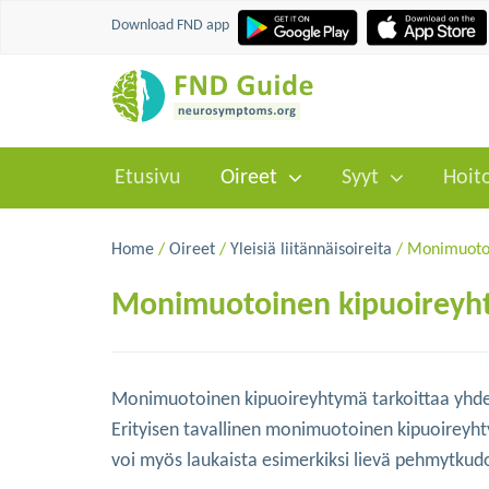
Download FND app
Etusivu
Oireet
Syyt
Hoit
Home
/
Oireet
/
Yleisiä liitännäisoireita
/ Monimuotoi
Monimuotoinen kipuoireyh
Monimuotoinen kipuoireyhtymä tarkoittaa yhden 
Erityisen tavallinen monimuotoinen kipuoirey
voi myös laukaista esimerkiksi lievä pehmytku