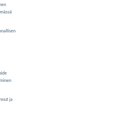
inen
ymässä
nnallisen
pide
tuminen
onnut ja