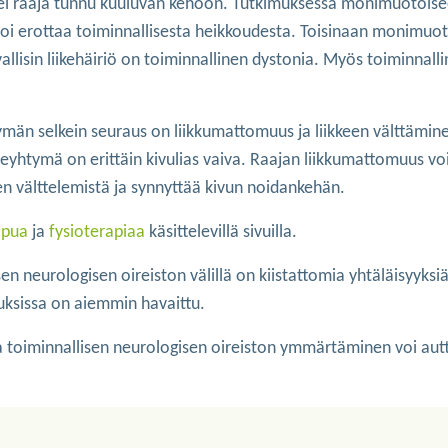
, ettei raaja tunnu kuuluvan kehoon. Tutkimuksessa monimuotois
oi erottaa toiminnallisesta heikkoudesta. Toisinaan monimuo
vallisin liikehäiriö on toiminnallinen dystonia. Myös toiminnall
ymän selkein seuraus on liikkumattomuus ja liikkeen välttämi
yhtymä on erittäin kivulias vaiva. Raajan liikkumattomuus vo
keen välttelemistä ja synnyttää kivun noidankehän.
ipua
ja
fysioterapiaa
käsittelevillä sivuilla.
 neurologisen oireiston välillä on kiistattomia yhtäläisyyksiä
uksissa on aiemmin havaittu.
nka toiminnallisen neurologisen oireiston ymmärtäminen voi aut