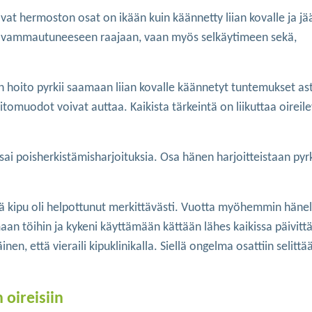
at hermoston osat on ikään kuin käännetty liian kovalle ja jä
an vammautuneeseen raajaan, vaan myös selkäytimeen sekä,
 hoito pyrkii saamaan liian kovalle käännetyt tuntemukset ast
tomuodot voivat auttaa. Kaikista tärkeintä on liikuttaa oireil
n sai poisherkistämisharjoituksia. Osa hänen harjoitteistaan pyr
että kipu oli helpottunut merkittävästi. Vuotta myöhemmin hänell
an töihin ja kykeni käyttämään kättään lähes kaikissa päivittä
en, että vieraili kipuklinikalla. Siellä ongelma osattiin selittää
 oireisiin