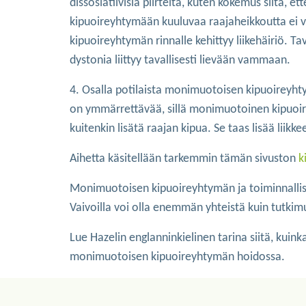
dissosiatiivisia piirteitä, kuten kokemus siitä
kipuoireyhtymään kuuluvaa raajaheikkoutta ei v
kipuoireyhtymän rinnalle kehittyy liikehäiriö. Ta
dystonia liittyy tavallisesti lievään vammaan.
4. Osalla potilaista monimuotoisen kipuoireyht
on ymmärrettävää, sillä monimuotoinen kipuoire
kuitenkin lisätä raajan kipua. Se taas lisää liik
Aihetta käsitellään tarkemmin tämän sivuston
k
Monimuotoisen kipuoireyhtymän ja toiminnallisen
Vaivoilla voi olla enemmän yhteistä kuin tutkim
Lue Hazelin englanninkielinen tarina siitä, kui
monimuotoisen kipuoireyhtymän hoidossa.