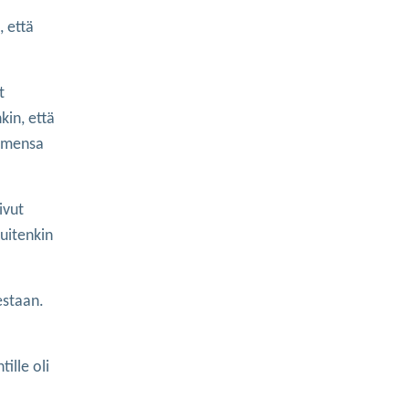
, että
t
kin, että
ormensa
ivut
Kuitenkin
estaan.
ille oli