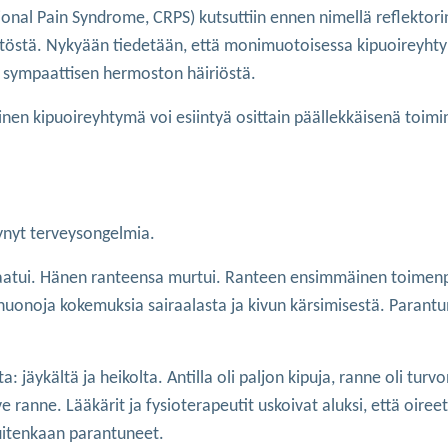
al Pain Syndrome, CRPS) kutsuttiin ennen nimellä reflektor
äytöstä. Nykyään tiedetään, että monimuotoisessa kipuoireyht
 sympaattisen hermoston häiriöstä.
nen kipuoireyhtymä voi esiintyä osittain päällekkäisenä toimi
ntynyt terveysongelmia.
ja kaatui. Hänen ranteensa murtui. Ranteen ensimmäinen toimen
sai huonoja kokemuksia sairaalasta ja kivun kärsimisestä. Paran
a: jäykältä ja heikolta. Antilla oli paljon kipuja, ranne oli turv
ranne. Lääkärit ja fysioterapeutit uskoivat aluksi, että oireet
kuitenkaan parantuneet.