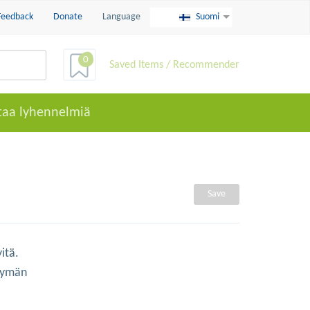
Feedback
Donate
Language
Suomi
0
Saved Items / Recommender
taa lyhennelmiä
Save
itä.
htymän