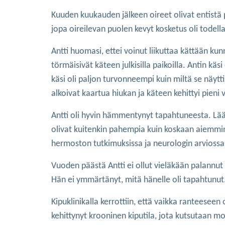
Kuuden kuukauden jälkeen oireet olivat entistä 
jopa oireilevan puolen kevyt kosketus oli todella
Antti huomasi, ettei voinut liikuttaa kättään kun
törmäisivät käteen julkisilla paikoilla. Antin käsi
käsi oli paljon turvonneempi kuin miltä se näytt
alkoivat kaartua hiukan ja käteen kehittyi pieni 
Antti oli hyvin hämmentynyt tapahtuneesta. Lää
olivat kuitenkin pahempia kuin koskaan aiemmin.
hermoston tutkimuksissa ja neurologin arviossa 
Vuoden päästä Antti ei ollut vieläkään palannut
Hän ei ymmärtänyt, mitä hänelle oli tapahtunut.
Kipuklinikalla kerrottiin, että vaikka ranteeseen o
kehittynyt krooninen kiputila, jota kutsutaan 