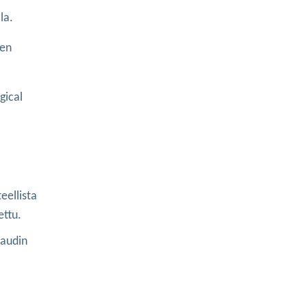
la.
een
gical
eellista
ettu.
taudin