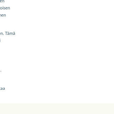
een
toisen
inen
nen. Tämä
i
.
taa