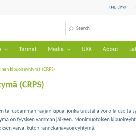
FND Links
o
Tarinat
Media
UKK
About
La
nen kipuoireyhtymä (CRPS)
tymä (CRPS)
tai useamman raajan kipua, jonka taustalla voi olla useita sy
htymä on fyysisen vamman jälkeen. Monimuotoisen kipuoirey
doksen vaiva, kuten rannekanavaoireyhtymä.