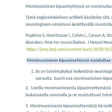
Monimuotoinen kipuoireyhtymä on monimutkainen a
Tämä englanninkielinen artikkeli käsittelee sit
neurologiseen oireistoon keskittyvällä sivustolla
Popkirov S, Hoeritzauer I, Colvin L, Carson A, 
disorders: time for reconciliation. J Neurol Ne
https://jnnp.bmj.com/content/early/2018/10
Monimuotoinen kipuoireyhtymä muistuttaa toi
Se on toimintakykyä heikentävä neurologine
sairautta. Suurin osa monimuotoisen kipuoir
2. Useilla monimuotoisesta kipuoireyhtymästä kärs
laukaisseella vammalla ja ne muistuttavat toimin
3. Monimuotoisesta kipuoireyhtymästä kärsiville 