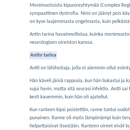
Monimuotoista kipuoireyhtymää (Complex Region
sympaattinen dystrofia. Nimi on jäänyt pois k
on kyse laajemmasta ongelmasta, kuin pelkästä
Antin tarina havainnollistaa, kuinka monimuotoi
neurologisen oireiston kanssa.
Antin tarina
Antti on lähihoitaja, jolla ei aiemmin ollut esii
Hän käveli jäisiä rappusia, kun hän liukastui 
sujui hyvin, mutta sitä seurasi infektio. Antti 
kesti kauemmin, kuin hän oli ajatellut.
Kun ranteen kipsi poistettiin, ranne tuntui oudolt
punainen. Ranne oli myös lämpimämpi kuin terve 
helpottaisivat itsestään. Ranteen oireet eivät 