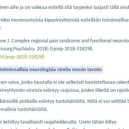
ihe ja on vaikeaa esitellä sitä tarpeeksi laajasti tällä sivul
ä, miksi monimuotoista kipuoireyhtymää esitellään toiminnallis
:
Stone J. Complex regional pain syndrome and functional neurolo
urosurg Psychiatry. 2018; 0:jnnp-2018-318298.
/24/jnnp-2018-318298
minnallisia neurologisia oireita monin tavoin:
n vaiva, jonka taustalla ei ole selkeästi tunnistettavaa rakent
eyhtymän oireista esiintyy raajoissa, joiden liikettä on rajoit
ivillä potilailla esiintyy tuntohäiriöitä. Niitä ei voi selittää 
nallisia tuntohäiriöitä.
kehittyy tavallisesti raajaheikkoutta. Usein tähän liittyy