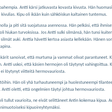
pahempia. Antti kärsi jatkuvasta kovasta kivusta. Hän huomasi
 kivulias. Kipu oli ikään kuin sähköiskun kaltainen tuntemus.
nolla ja piti sitä suojatussa asennossa. Hän pelkäsi, että ihmise
 oli hiukan turvoksissa. Jos Antti sulki silmänsä, hän tunsi kuiten
i silmät auki. Anttia hävetti kertoa asiasta kellekään. Hänen s
vapina.
kärit sanoivat, että murtuma ja vammat olivat parantuneet. K
 Antti uskoi, että käsien hermojen oli täytynyt vahingoittua. 
ei löytynyt viitteitä hermovauriosta.
 töihin. Hän oli yhä turhautuneempi ja huolestuneempi tilante
 Antti oletti, että ongelmien täytyi johtua hermovauriosta.
li tullut vaurioita, ne eivät selittäneet Antin kokemaa kipua. Ant
monimuotoiseksi kipuoireyhtymäksi.