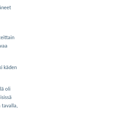
äneet
eittain
evaa
ki käden
ä oli
isissä
 tavalla,