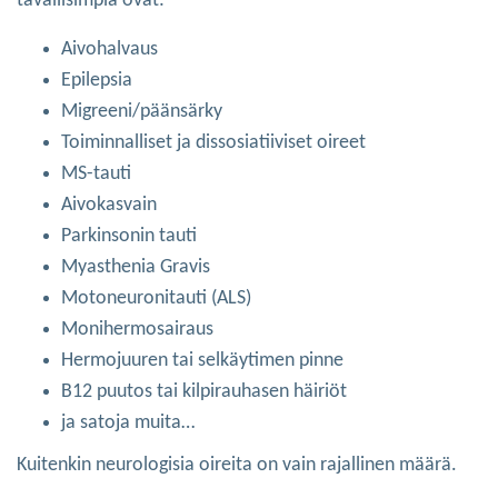
tavallisimpia ovat:
Aivohalvaus
Epilepsia
Migreeni/päänsärky
Toiminnalliset ja dissosiatiiviset oireet
MS-tauti
Aivokasvain
Parkinsonin tauti
Myasthenia Gravis
Motoneuronitauti (ALS)
Monihermosairaus
Hermojuuren tai selkäytimen pinne
B12 puutos tai kilpirauhasen häiriöt
ja satoja muita…
Kuitenkin neurologisia oireita on vain rajallinen määrä.