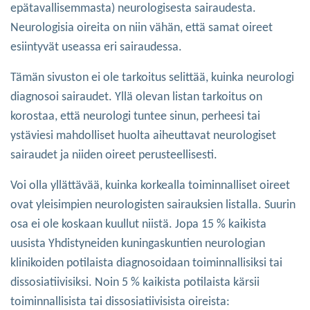
epätavallisemmasta) neurologisesta sairaudesta.
Neurologisia oireita on niin vähän, että samat oireet
esiintyvät useassa eri sairaudessa.
Tämän sivuston ei ole tarkoitus selittää, kuinka neurologi
diagnosoi sairaudet. Yllä olevan listan tarkoitus on
korostaa, että neurologi tuntee sinun, perheesi tai
ystäviesi mahdolliset huolta aiheuttavat neurologiset
sairaudet ja niiden oireet perusteellisesti.
Voi olla yllättävää, kuinka korkealla toiminnalliset oireet
ovat yleisimpien neurologisten sairauksien listalla. Suurin
osa ei ole koskaan kuullut niistä. Jopa 15 % kaikista
uusista Yhdistyneiden kuningaskuntien neurologian
klinikoiden potilaista diagnosoidaan toiminnallisiksi tai
dissosiatiivisiksi. Noin 5 % kaikista potilaista kärsii
toiminnallisista tai dissosiatiivisista oireista: