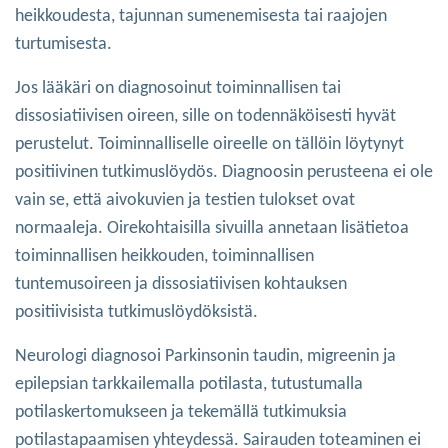
heikkoudesta, tajunnan sumenemisesta tai raajojen
turtumisesta.
Jos lääkäri on diagnosoinut toiminnallisen tai
dissosiatiivisen oireen, sille on todennäköisesti hyvät
perustelut. Toiminnalliselle oireelle on tällöin löytynyt
positiivinen tutkimuslöydös. Diagnoosin perusteena ei ole
vain se, että aivokuvien ja testien tulokset ovat
normaaleja. Oirekohtaisilla sivuilla annetaan lisätietoa
toiminnallisen heikkouden, toiminnallisen
tuntemusoireen ja dissosiatiivisen kohtauksen
positiivisista tutkimuslöydöksistä.
Neurologi diagnosoi Parkinsonin taudin, migreenin ja
epilepsian tarkkailemalla potilasta, tutustumalla
potilaskertomukseen ja tekemällä tutkimuksia
potilastapaamisen yhteydessä. Sairauden toteaminen ei