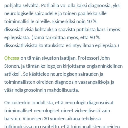
pohjalta selvältä. Potilailla voi olla kaksi diagnoosia, yksi
neurologiselle sairaudelle ja toinen päällekkäisille
toiminnallisille oireille. Esimerkiksi noin 10 %
dissosiatiivisia kohtauksia saavista potilaista kärsii myös
epilepsiasta. (Tämä tarkoittaa myös, että 90 %
dissosiatiivisista kohtauksista esiintyy ilman epilepsiaa.)
Ohessa
on tämän sivuston laatijan, Professori John
Stonen, ja tämän kollegojen kirjoittama englanninkielinen
artikkeli. Se käsittelee neurologisen sairauden ja
toiminnallisten oireiden diagnoosin vaaranpaikkoja ja
väärindiagnosoinnin mahdollisuutta.
On kuitenkin lohdullista, että neurologit diagnosoivat
toiminnalliset neurologiset oireet virheellisesti vain
harvoin. Viimeisen 30 vuoden aikana tehdyissä
tutkimuksissa on osoitettu, että toiminnallisten oireiden