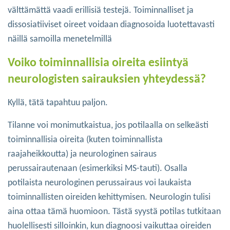
välttämättä vaadi erillisiä testejä. Toiminnalliset ja
dissosiatiiviset oireet voidaan diagnosoida luotettavasti
näillä samoilla menetelmillä
Voiko toiminnallisia oireita esiintyä
neurologisten sairauksien yhteydessä?
Kyllä, tätä tapahtuu paljon.
Tilanne voi monimutkaistua, jos potilaalla on selkeästi
toiminnallisia oireita (kuten toiminnallista
raajaheikkoutta) ja neurologinen sairaus
perussairautenaan (esimerkiksi MS-tauti). Osalla
potilaista neurologinen perussairaus voi laukaista
toiminnallisten oireiden kehittymisen. Neurologin tulisi
aina ottaa tämä huomioon. Tästä syystä potilas tutkitaan
huolellisesti silloinkin, kun diagnoosi vaikuttaa oireiden