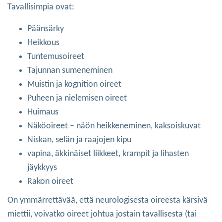
Tavallisimpia ovat:
Päänsärky
Heikkous
Tuntemusoireet
Tajunnan sumeneminen
Muistin ja kognition oireet
Puheen ja nielemisen oireet
Huimaus
Näköoireet – näön heikkeneminen, kaksoiskuvat
Niskan, selän ja raajojen kipu
vapina, äkkinäiset liikkeet, krampit ja lihasten
jäykkyys
Rakon oireet
On ymmärrettävää, että neurologisesta oireesta kärsivä
miettii, voivatko oireet johtua jostain tavallisesta (tai