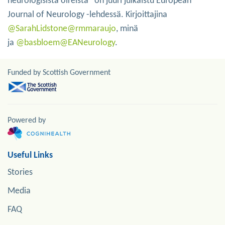
neurologisista oireista” on juuri julkaistu European
Journal of Neurology -lehdessä. Kirjoittajina
@SarahLidstone
@rmmaraujo
, minä
ja
@basbloem
@EANeurology
.
Funded by Scottish Government
Powered by
Useful Links
Stories
Media
FAQ