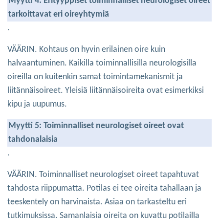
Myytti 4: Erityyppiset toiminnalliset neurologiset oireet
tarkoittavat eri oireyhtymiä
.
VÄÄRIN. Kohtaus on hyvin erilainen oire kuin
halvaantuminen. Kaikilla toiminnallisilla neurologisilla
oireilla on kuitenkin samat toimintamekanismit ja
liitännäisoireet. Yleisiä liitännäisoireita ovat esimerkiksi
kipu ja uupumus.
Myytti 5: Toiminnalliset neurologiset oireet ovat
tahdonalaisia
.
VÄÄRIN. Toiminnalliset neurologiset oireet tapahtuvat
tahdosta riippumatta. Potilas ei tee oireita tahallaan ja
teeskentely on harvinaista. Asiaa on tarkasteltu eri
tutkimuksissa. Samanlaisia oireita on kuvattu potilailla