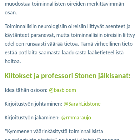
muodostaa toiminnallisten oireiden merkittävimmän
osan.
Toiminnallisiin neurologisiin oireisiin liittyvät asenteet ja
käytänteet paranevat, mutta toiminnallisiin oireisiin liittyy
edelleen runsaasti väärää tietoa. Tämä virheellinen tieto
estää potilaita saamasta laadukasta lääketieteellistä
hoitoa.
Kiitokset ja professori Stonen jälkisanat:
Idea tähän osioon:
@basbloem
Kirjoitustyön johtaminen:
@SarahLidstone
Kirjoitustyön jakaminen:
@rmmaraujo
“Kymmenen väärinkäsitystä toiminnallisista