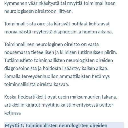
kymmenen väärinkäsitystä tai myyttiä toiminnalliseen
neurologiseen oireistoon liittyen.
Toiminnallisista oireista kärsivät potilaat kohtaavat
monia näistä myyteistä diagnoosin ja hoidon aikana.
Toiminnallinen neurologinen oireisto on vasta
nousemassa tieteellisen ja kliinisen tutkimuksen piiriin.
Tutkimustieto toiminnallisten neurologisten oireiden
diagnosoinnista ja hoidosta lisääntyy kaiken aikaa.
Samalla terveydenhuollon ammattilaisten tietämys
toiminnallisista oireista kasvaa.
Koska tiedeartikkelit ovat usein maksumuurien takana,
artikkeliin kirjatut myytit julkaistiin erityisessä twitter-
ketjussa
Myytti 1: Toiminnallisten neurologisten oireiden