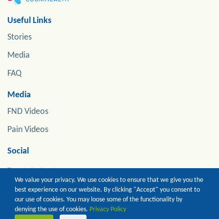
Useful Links
Stories
Media
FAQ
Media
FND Videos
Pain Videos
Social
Tweets by jonstoneneuro
We value your privacy. We use cookies to ensure that we give you the
best experience on our website. By clicking "Accept" you consent to
our use of cookies. You may loose some of the functionality by
Copyright of Prof Jon Stone. All Rights Reserved
denying the use of cookies.
Privacy Policy