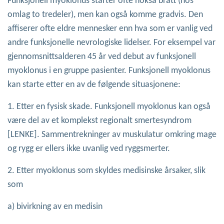
Funksjonell myoklonus starter ofte nokså brått (hos
omlag to tredeler), men kan også komme gradvis. Den
affiserer ofte eldre mennesker enn hva som er vanlig ved
andre funksjonelle nevrologiske lidelser. For eksempel var
gjennomsnittsalderen 45 år ved debut av funksjonell
myoklonus i en gruppe pasienter. Funksjonell myoklonus
kan starte etter en av de følgende situasjonene:
1. Etter en fysisk skade. Funksjonell myoklonus kan også
være del av et komplekst regionalt smertesyndrom
[LENKE]. Sammentrekninger av muskulatur omkring mage
og rygg er ellers ikke uvanlig ved ryggsmerter.
2. Etter myoklonus som skyldes medisinske årsaker, slik
som
a) bivirkning av en medisin