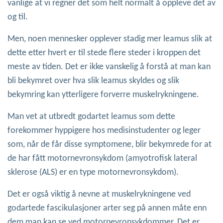
vanlige at vi regner det som helt normalt å oppleve det av
og til.
Men, noen mennesker opplever stadig mer leamus slik at
dette etter hvert er til stede flere steder i kroppen det
meste av tiden. Det er ikke vanskelig å forstå at man kan
bli bekymret over hva slik leamus skyldes og slik
bekymring kan ytterligere forverre muskelrykningene.
Man vet at utbredt godartet leamus som dette
forekommer hyppigere hos medisinstudenter og leger
som, når de får disse symptomene, blir bekymrede for at
de har fått motornevronsykdom (amyotrofisk lateral
sklerose (ALS) er en type motornevronsykdom).
Det er også viktig å nevne at muskelrykningene ved
godartede fascikulasjoner arter seg på annen måte enn
dem man kan se ved motornevronsykdommer. Det er