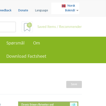
Norsk
Feedback
Donate
Language
Bokmål
0
Saved Items / Recommender
Spørsmål
Om
Download Factsheet
Save
e