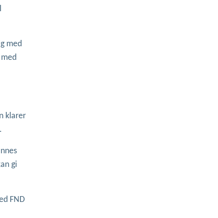
l
dig med
m med
n klarer
.
finnes
an gi
med FND