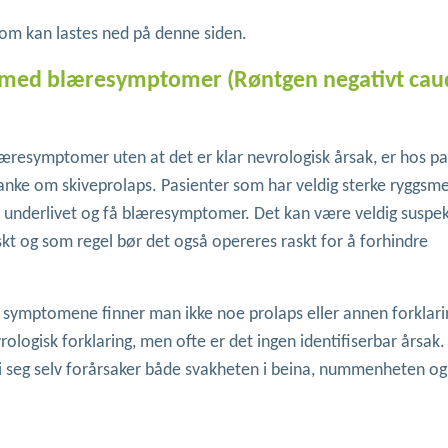
som kan lastes ned på denne siden.
na med blæresymptomer (Røntgen negativt cau
læresymptomer uten at det er klar nevrologisk årsak, er hos pa
anke om skiveprolaps. Pasienter som har veldig sterke ryggsme
i underlivet og få blæresymptomer. Det kan være veldig suspe
kt og som regel bør det også opereres raskt for å forhindre
 symptomene finner man ikke noe prolaps eller annen forklari
ologisk forklaring, men ofte er det ingen identifiserbar årsak
ten i seg selv forårsaker både svakheten i beina, nummenheten og