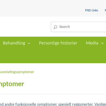
FND Links
Behandling
Personlige historier
Media
 vannlatingssymptomer
ymptomer
andre funksjonelle symptomer, spesielt ryggsmerter. Vanlig