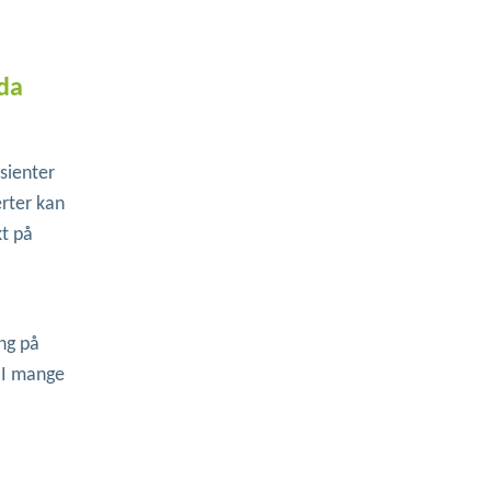
da
sienter
rter kan
kt på
ng på
. I mange