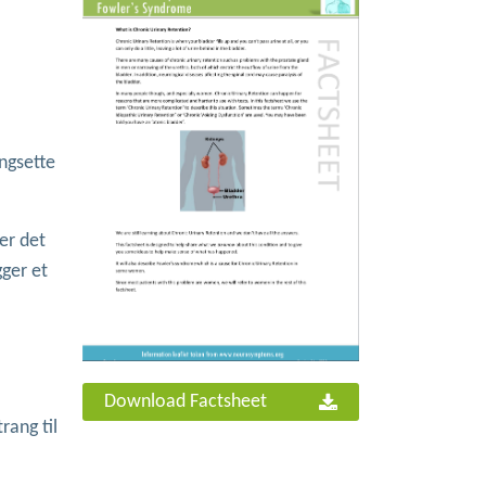
angsette
er det
ger et
Download Factsheet
rang til