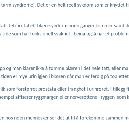
t tarm syndrome). Det er en helt reell sykdom som er knyttet ti
nstablitet/ irritabelt blæresyndrom noen ganger kommer samti
vis de som har funksjonell svakhet i beina også har et proble
opp og man klarer ikke å tømme blæren i det hele tatt, eller ma
 tiden er mye urin igjen i blæren når man er ferdig på toalettet
ik som forstørret prostata eller tranghet i urinrøret. I tillegg 
mpel affiserer ryggmargen eller nerverøttene i ryggen som k
, men hos noen mennesker ser det ut til å forekomme sammen 