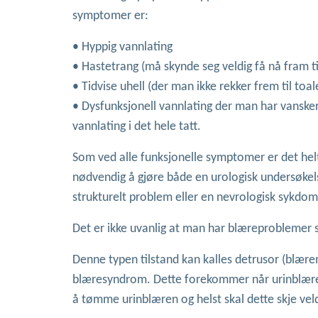
symptomer er:
• Hyppig vannlating
• Hastetrang (må skynde seg veldig få nå fram til
• Tidvise uhell (der man ikke rekker frem til toale
• Dysfunksjonell vannlating der man har vansker
vannlating i det hele tatt.
Som ved alle funksjonelle symptomer er det helt 
nødvendig å gjøre både en urologisk undersøkels
strukturelt problem eller en nevrologisk sykdo
Det er ikke uvanlig at man har blæreproblemer s
Denne typen tilstand kan kalles detrusor (blæremu
blæresyndrom. Dette forekommer når urinblæremu
å tømme urinblæren og helst skal dette skje veld